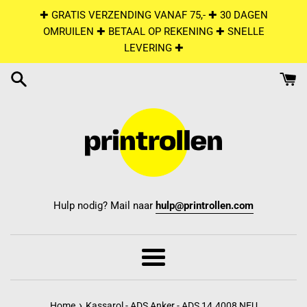
Skip
✚ GRATIS VERZENDING VANAF 75,- ✚ 30 DAGEN
to
OMRUILEN ✚ BETAAL OP REKENING ✚ SNELLE
content
LEVERING ✚
Hulp nodig? Mail naar
hulp@printrollen.com
Menu
›
Home
Kassarol - ADS Anker - ADS 14.4008 NEU