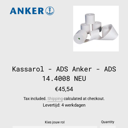
Kassarol - ADS Anker - ADS
14.4008 NEU
Regular
€45,54
price
Tax included.
Shipping
calculated at checkout.
Levertijd: 4 werkdagen
Quantity
Kies jouw rol