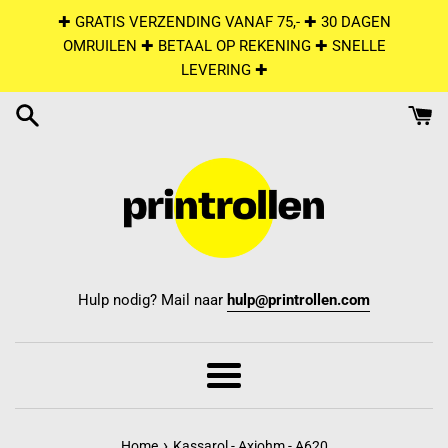
Skip
✚ GRATIS VERZENDING VANAF 75,- ✚ 30 DAGEN
to
OMRUILEN ✚ BETAAL OP REKENING ✚ SNELLE
content
LEVERING ✚
Hulp nodig? Mail naar
hulp@printrollen.com
Menu
›
Home
Kassarol - Axiohm - A620