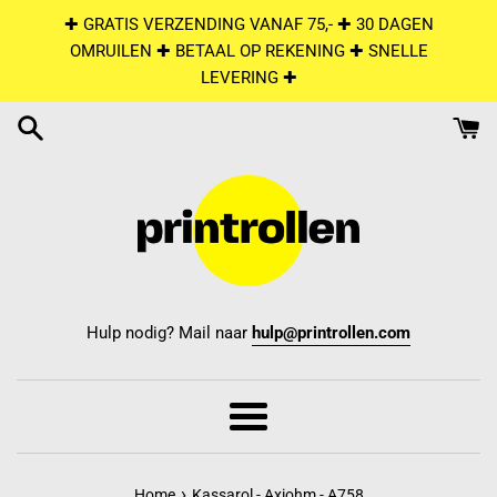
Skip
✚ GRATIS VERZENDING VANAF 75,- ✚ 30 DAGEN
to
OMRUILEN ✚ BETAAL OP REKENING ✚ SNELLE
content
LEVERING ✚
Hulp nodig? Mail naar
hulp@printrollen.com
Menu
›
Home
Kassarol - Axiohm - A758