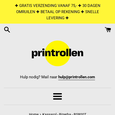
Skip
✚ GRATIS VERZENDING VANAF 75,- ✚ 30 DAGEN
to
OMRUILEN ✚ BETAAL OP REKENING ✚ SNELLE
content
LEVERING ✚
Hulp nodig? Mail naar
hulp@printrollen.com
Menu
›
Home
Kassarol - Bizerba - BS800T