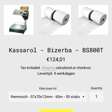
Kassarol - Bizerba - BS800T
Regular
€124,01
price
Tax included.
Shipping
calculated at checkout.
Levertijd: 4 werkdagen
Quantity
Kies jouw rol