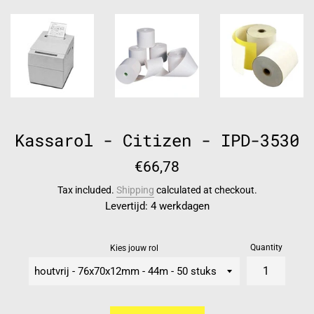
Kassarol - Citizen - IPD-3530
Regular
€66,78
price
Tax included.
Shipping
calculated at checkout.
Levertijd: 4 werkdagen
Quantity
Kies jouw rol