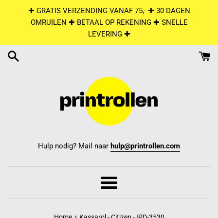
Skip
✚ GRATIS VERZENDING VANAF 75,- ✚ 30 DAGEN
to
OMRUILEN ✚ BETAAL OP REKENING ✚ SNELLE
content
LEVERING ✚
Hulp nodig? Mail naar
hulp@printrollen.com
Menu
›
Home
Kassarol - Citizen - IPD-3530