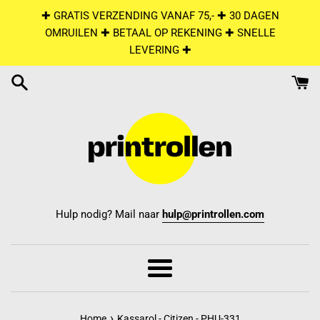
Skip
✚ GRATIS VERZENDING VANAF 75,- ✚ 30 DAGEN
to
OMRUILEN ✚ BETAAL OP REKENING ✚ SNELLE
content
LEVERING ✚
Hulp nodig? Mail naar
hulp@printrollen.com
Menu
›
Home
Kassarol - Citizen - PHU-331