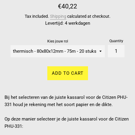
Regular
€40,22
price
Tax included.
Shipping
calculated at checkout.
Levertijd: 4 werkdagen
Quantity
Kies jouw rol
ADD TO CART
Bij het selecteren van de juiste kassarol voor de Citizen PHU-
331 houd je rekening met het soort papier en de dikte.
Op deze manier selecteer je de juiste kassarol voor de Citizen
PHU-331: