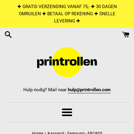
Skip
✚ GRATIS VERZENDING VANAF 75,- ✚ 30 DAGEN
to
OMRUILEN ✚ BETAAL OP REKENING ✚ SNELLE
content
LEVERING ✚
Hulp nodig? Mail naar
hulp@printrollen.com
Menu
›
Home
Kassarol - Samsung - ER1805