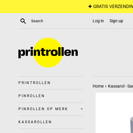
Skip
✚ GRATIS VERZENDIN
to
content
Search
Log in
Sign up
PRINTROLLEN
›
Home
Kassarol - S
PINROLLEN
PINROLLEN OP MERK
+
KASSAROLLEN