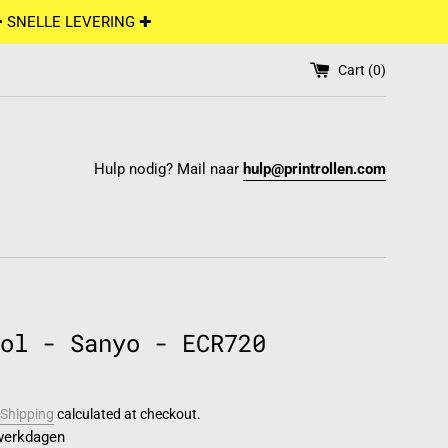
✚ SNELLE LEVERING ✚
Cart (
0
)
Hulp nodig? Mail naar
hulp@printrollen.com
ol - Sanyo - ECR720
Shipping
calculated at checkout.
 werkdagen