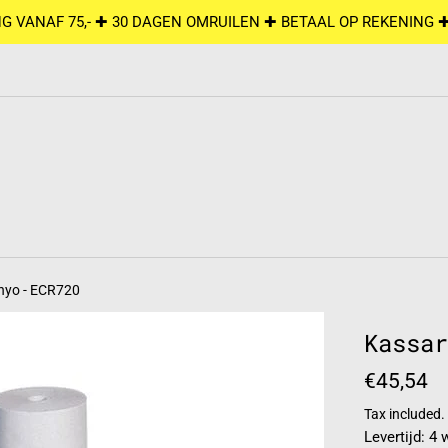
G VANAF 75,- ✚ 30 DAGEN OMRUILEN ✚ BETAAL OP REKENING 
anyo - ECR720
Kassar
Regular
€45,54
price
Tax included.
Levertijd: 4