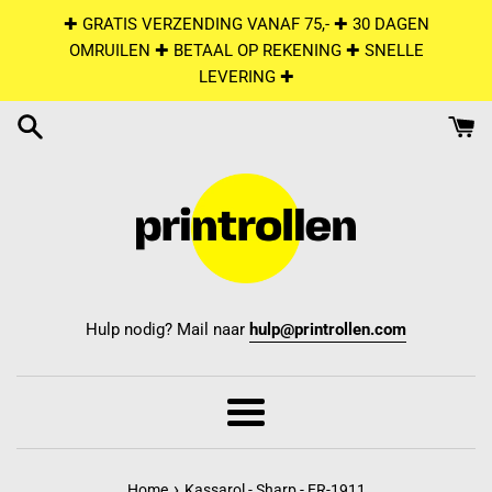
Skip
✚ GRATIS VERZENDING VANAF 75,- ✚ 30 DAGEN
to
OMRUILEN ✚ BETAAL OP REKENING ✚ SNELLE
content
LEVERING ✚
Hulp nodig? Mail naar
hulp@printrollen.com
Menu
›
Home
Kassarol - Sharp - ER-1911