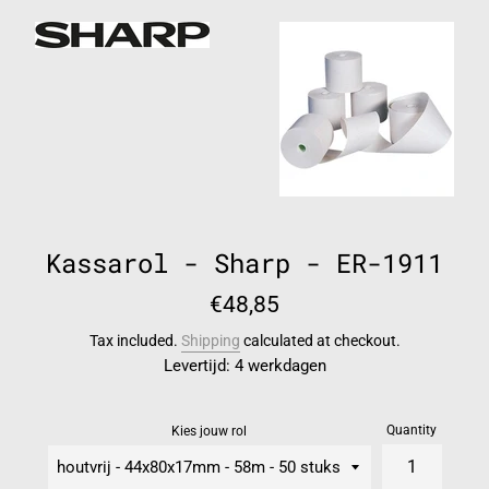
Kassarol - Sharp - ER-1911
Regular
€48,85
price
Tax included.
Shipping
calculated at checkout.
Levertijd: 4 werkdagen
Quantity
Kies jouw rol