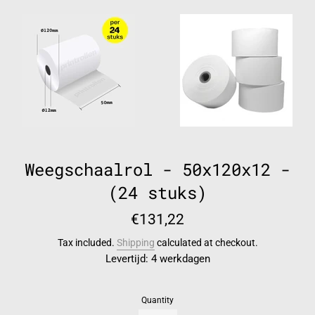
Weegschaalrol - 50x120x12 -
(24 stuks)
Regular
€131,22
price
Tax included.
Shipping
calculated at checkout.
Levertijd: 4 werkdagen
Quantity