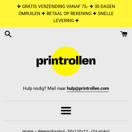
Skip
✚ GRATIS VERZENDING VANAF 75,- ✚ 30 DAGEN
to
OMRUILEN ✚ BETAAL OP REKENING ✚ SNELLE
content
LEVERING ✚
Hulp nodig? Mail naar
hulp@printrollen.com
Menu
›
Home
Weegschaalrol - 50x120x12 - (24 stuks)