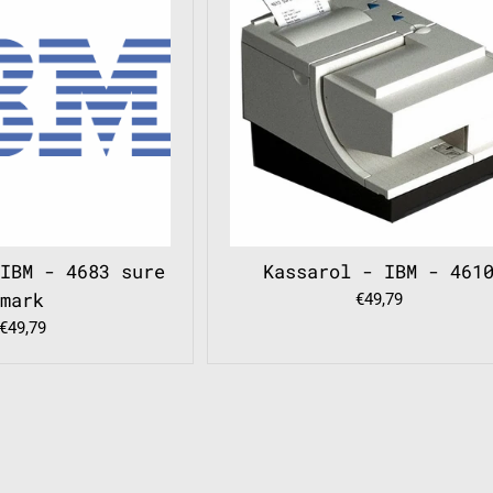
 IBM - 4683 sure
Kassarol - IBM - 461
mark
Regular
€49,79
price
Regular
€49,79
price