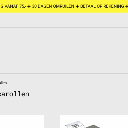
G VANAF 75,- ✚ 30 DAGEN OMRUILEN ✚ BETAAL OP REKENING 
llen
sarollen