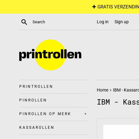
Skip
✚ GRATIS VERZENDIN
to
content
Search
Log in
Sign up
PRINTROLLEN
›
Home
IBM - Kassaro
IBM - Kas
PINROLLEN
PINROLLEN OP MERK
+
KASSAROLLEN