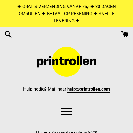
Skip
✚ GRATIS VERZENDING VANAF 75,- ✚ 30 DAGEN
to
OMRUILEN ✚ BETAAL OP REKENING ✚ SNELLE
content
LEVERING ✚
Hulp nodig? Mail naar
hulp@printrollen.com
Menu
›
Home
Kassarol - Axiohm - A620