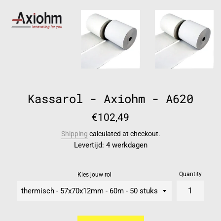
Kassarol - Axiohm - A620
Regular
€102,49
price
Shipping
calculated at checkout.
Levertijd: 4 werkdagen
Quantity
Kies jouw rol