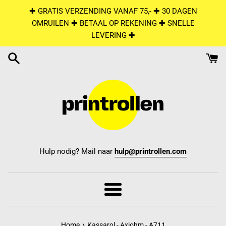
Skip
✚ GRATIS VERZENDING VANAF 75,- ✚ 30 DAGEN
to
OMRUILEN ✚ BETAAL OP REKENING ✚ SNELLE
content
LEVERING ✚
Hulp nodig? Mail naar
hulp@printrollen.com
Menu
›
Home
Kassarol - Axiohm - A711