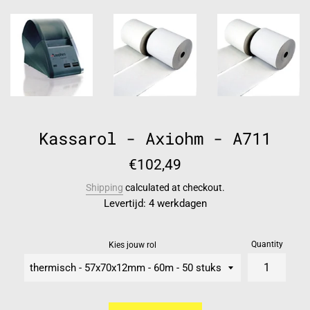
Kassarol - Axiohm - A711
Regular
€102,49
price
Shipping
calculated at checkout.
Levertijd: 4 werkdagen
Quantity
Kies jouw rol