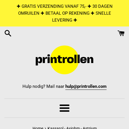
Skip
✚ GRATIS VERZENDING VANAF 75,- ✚ 30 DAGEN
to
OMRUILEN ✚ BETAAL OP REKENING ✚ SNELLE
content
LEVERING ✚
Hulp nodig? Mail naar
hulp@printrollen.com
Menu
›
Home
Kassarol - Axiohm - Astrium