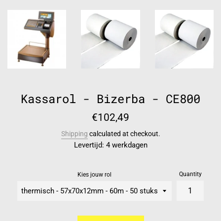
Kassarol - Bizerba - CE800
Regular
€102,49
price
Shipping
calculated at checkout.
Levertijd: 4 werkdagen
Quantity
Kies jouw rol