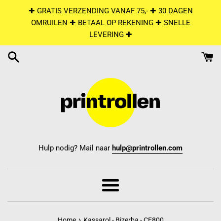
Skip
✚ GRATIS VERZENDING VANAF 75,- ✚ 30 DAGEN
to
OMRUILEN ✚ BETAAL OP REKENING ✚ SNELLE
content
LEVERING ✚
Hulp nodig? Mail naar
hulp@printrollen.com
Menu
›
Home
Kassarol - Bizerba - CE800