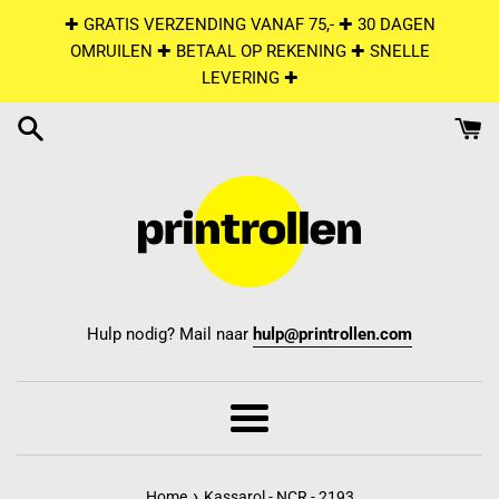
Skip
✚ GRATIS VERZENDING VANAF 75,- ✚ 30 DAGEN
to
OMRUILEN ✚ BETAAL OP REKENING ✚ SNELLE
content
LEVERING ✚
Hulp nodig? Mail naar
hulp@printrollen.com
Menu
›
Home
Kassarol - NCR - 2193