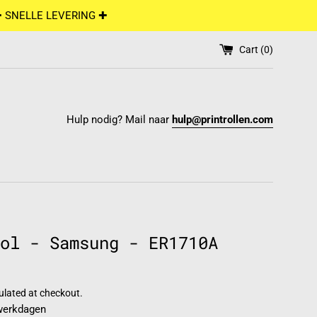
✚ SNELLE LEVERING ✚
Cart (
0
)
Hulp nodig? Mail naar
hulp@printrollen.com
ol - Samsung - ER1710A
ulated at checkout.
 werkdagen