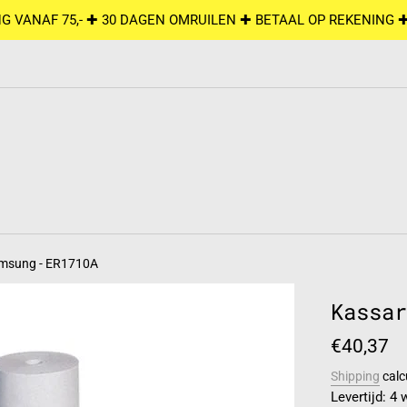
G VANAF 75,- ✚ 30 DAGEN OMRUILEN ✚ BETAAL OP REKENING 
amsung - ER1710A
Kassar
Regular
€40,37
price
Shipping
calc
Levertijd: 4