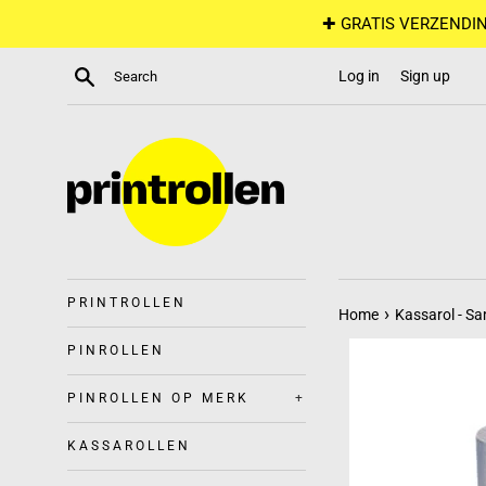
Skip
✚ GRATIS VERZENDIN
to
content
Search
Log in
Sign up
PRINTROLLEN
›
Home
Kassarol - S
PINROLLEN
PINROLLEN OP MERK
+
KASSAROLLEN