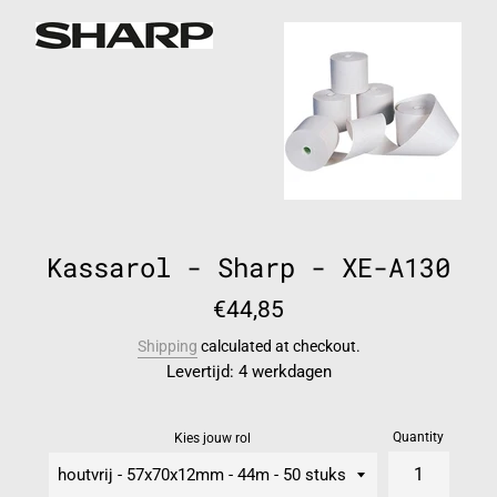
Kassarol - Sharp - XE-A130
Regular
€44,85
price
Shipping
calculated at checkout.
Levertijd: 4 werkdagen
Quantity
Kies jouw rol