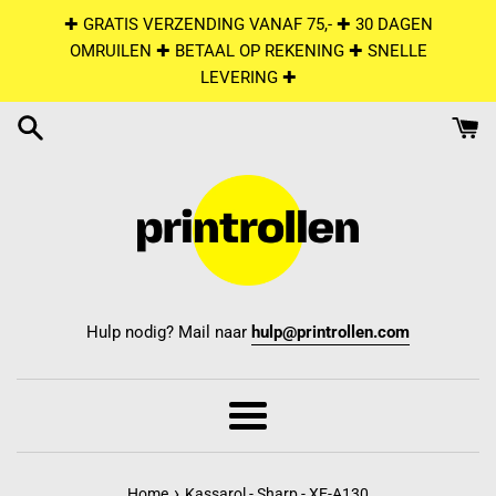
Skip
✚ GRATIS VERZENDING VANAF 75,- ✚ 30 DAGEN
to
OMRUILEN ✚ BETAAL OP REKENING ✚ SNELLE
content
LEVERING ✚
Hulp nodig? Mail naar
hulp@printrollen.com
Menu
›
Home
Kassarol - Sharp - XE-A130