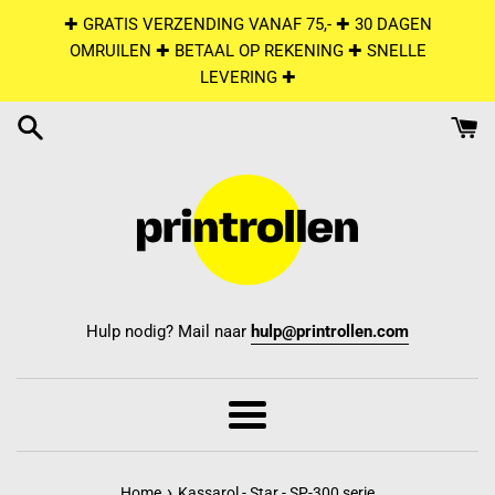
Skip
✚ GRATIS VERZENDING VANAF 75,- ✚ 30 DAGEN
to
OMRUILEN ✚ BETAAL OP REKENING ✚ SNELLE
content
LEVERING ✚
Hulp nodig? Mail naar
hulp@printrollen.com
Menu
›
Home
Kassarol - Star - SP-300 serie