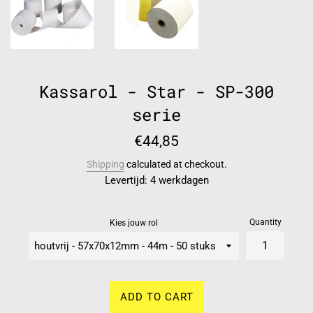
Kassarol - Star - SP-300
serie
Regular
€44,85
price
Shipping
calculated at checkout.
Levertijd: 4 werkdagen
Quantity
Kies jouw rol
ADD TO CART