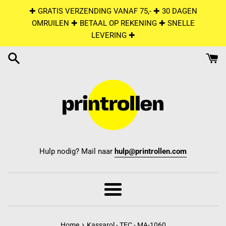
Skip
✚ GRATIS VERZENDING VANAF 75,- ✚ 30 DAGEN
to
OMRUILEN ✚ BETAAL OP REKENING ✚ SNELLE
content
LEVERING ✚
Hulp nodig? Mail naar
hulp@printrollen.com
Menu
›
Home
Kassarol - TEC - MA-1060