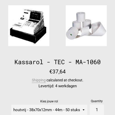
Kassarol - TEC - MA-1060
Regular
€37,64
price
Shipping
calculated at checkout.
Levertijd: 4 werkdagen
Quantity
Kies jouw rol