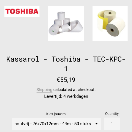
Kassarol - Toshiba - TEC-KPC-
1
Regular
€55,19
price
Shipping
calculated at checkout.
Levertijd: 4 werkdagen
Quantity
Kies jouw rol