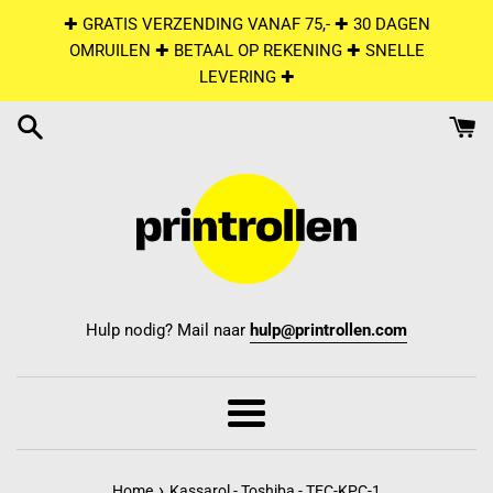
Skip
✚ GRATIS VERZENDING VANAF 75,- ✚ 30 DAGEN
to
OMRUILEN ✚ BETAAL OP REKENING ✚ SNELLE
content
LEVERING ✚
Hulp nodig? Mail naar
hulp@printrollen.com
Menu
›
Home
Kassarol - Toshiba - TEC-KPC-1