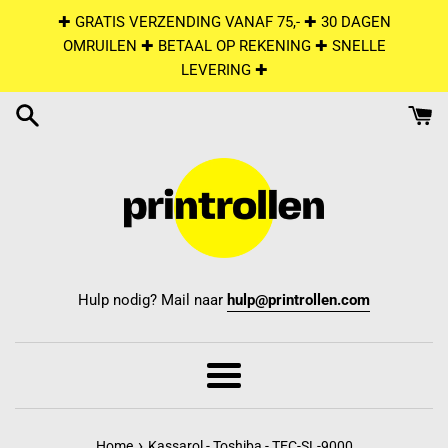
Skip
✚ GRATIS VERZENDING VANAF 75,- ✚ 30 DAGEN
to
OMRUILEN ✚ BETAAL OP REKENING ✚ SNELLE
content
LEVERING ✚
Hulp nodig? Mail naar
hulp@printrollen.com
Menu
›
Home
Kassarol - Toshiba - TEC-SL-9000