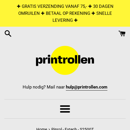
Skip
✚ GRATIS VERZENDING VANAF 75,- ✚ 30 DAGEN
to
OMRUILEN ✚ BETAAL OP REKENING ✚ SNELLE
content
LEVERING ✚
Hulp nodig? Mail naar
hulp@printrollen.com
Menu
›
Home
Pinrol - Extech - S2500T