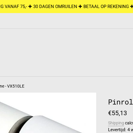
G VANAF 75,- ✚ 30 DAGEN OMRUILEN ✚ BETAAL OP REKENING 
fone - VX510LE
Pinrol
Regular
€55,13
price
Shipping
calc
Levertijd: 4