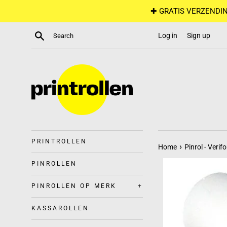
Skip
✚ GRATIS VERZENDIN
to
content
Search
Log in
Sign up
PRINTROLLEN
›
Home
Pinrol - Veri
PINROLLEN
PINROLLEN OP MERK
+
KASSAROLLEN