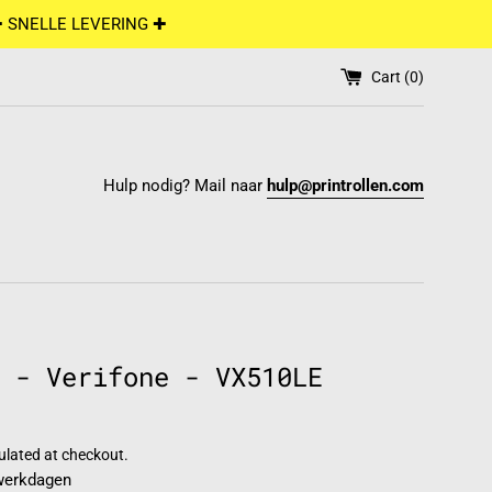
✚ SNELLE LEVERING ✚
Cart (
0
)
Hulp nodig? Mail naar
hulp@printrollen.com
 - Verifone - VX510LE
ulated at checkout.
 werkdagen