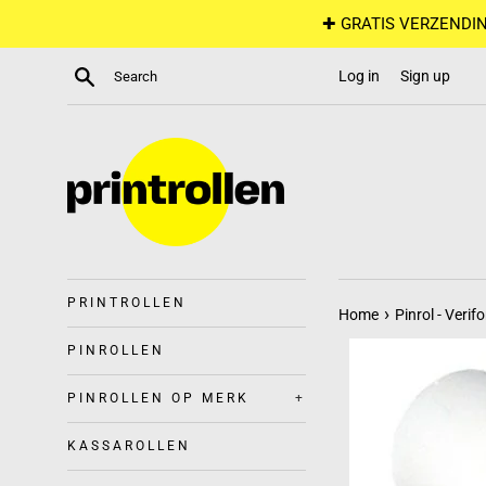
Skip
✚ GRATIS VERZENDIN
to
content
Search
Log in
Sign up
PRINTROLLEN
›
Home
Pinrol - Ver
PINROLLEN
PINROLLEN OP MERK
+
KASSAROLLEN