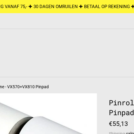
G VANAF 75,- ✚ 30 DAGEN OMRUILEN ✚ BETAAL OP REKENING 
ifone - VX570+VX810 Pinpad
Pinrol
Pinpad
Regular
€55,13
price
Shipping
calc