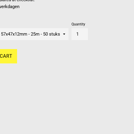
 werkdagen
Quantity
 CART