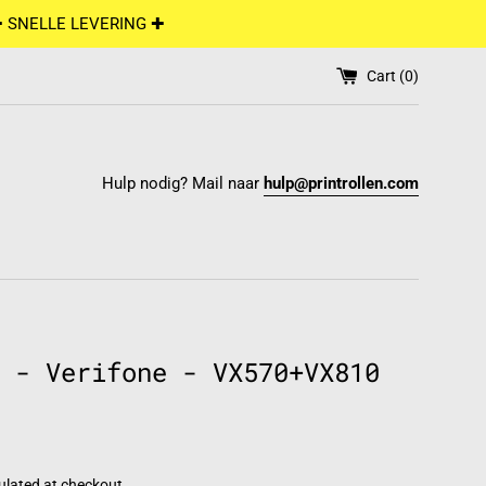
✚ SNELLE LEVERING ✚
Cart (
0
)
Hulp nodig? Mail naar
hulp@printrollen.com
 - Verifone - VX570+VX810
ulated at checkout.